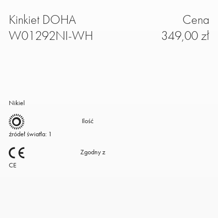
Kinkiet DOHA
Cena
W01292NI-WH
349,00 zł
Nikiel
Ilość
źródeł światła: 1
Zgodny z
CE