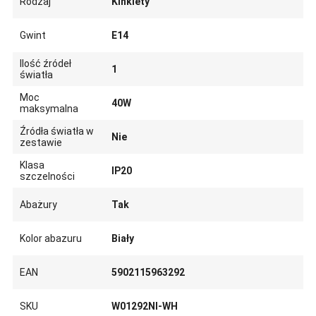
Rodzaj
Kinkiety
Gwint
E14
Ilość źródeł
1
światła
Moc
40W
maksymalna
Źródła światła w
Nie
zestawie
Klasa
IP20
szczelności
Abażury
Tak
Kolor abazuru
Biały
EAN
5902115963292
SKU
W01292NI-WH