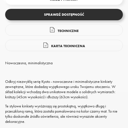
SPRAWDŹ DOSTĘPNOŚĆ
TECHNICZNE
KARTA TECHNICZNA
Nowoczesna, minimalistyczna
Odkryj niezwykłą serię Kyoto - nowoczesne i minimalistyczne kinkiety
zewnętrzne, które dodadzą wyjątkowego uroku Twojemu otoczeniu. W
skład kolekcji wchodzą dwa unikatowe modele o solidnych wymiarach:
krótszy (45cm wysokości) i dłuższy (63cm wysokości).
Te stylowe kinkiety wyróżniają się prostokątną, wyjątkowo długą i
przeszkloną ramą, która została pomalowana na kolor czarny mat. To nie
tylko doskonałe źródło oświetlenia, ale również wyraziste akcenty
dekoracyjne.