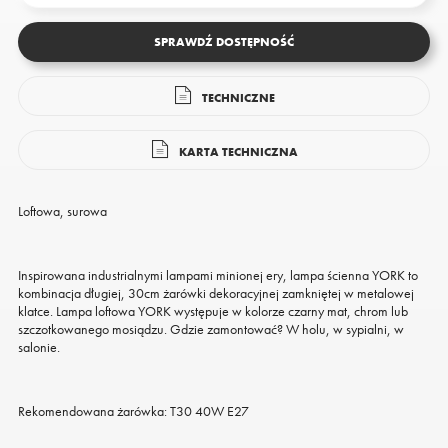
SPRAWDŹ DOSTĘPNOŚĆ
TECHNICZNE
KARTA TECHNICZNA
Loftowa, surowa
Inspirowana industrialnymi lampami minionej ery, lampa ścienna YORK to
kombinacja długiej, 30cm żarówki dekoracyjnej zamkniętej w metalowej
klatce. Lampa loftowa YORK występuje w kolorze czarny mat, chrom lub
szczotkowanego mosiądzu. Gdzie zamontować? W holu, w sypialni, w
salonie.
Rekomendowana żarówka: T30 40W E27