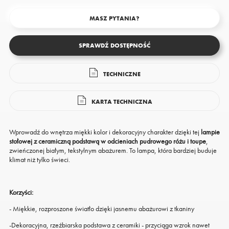
MASZ PYTANIA?
SPRAWDŹ DOSTĘPNOŚĆ
TECHNICZNE
KARTA TECHNICZNA
Wprowadź do wnętrza miękki kolor i dekoracyjny charakter dzięki tej
lampie
stołowej z ceramiczną podstawą w odcieniach pudrowego różu i toupe
,
zwieńczonej białym, tekstylnym abażurem. To lampa, która bardziej buduje
klimat niż tylko świeci.
Korzyści:
- Miękkie, rozproszone światło dzięki jasnemu abażurowi z tkaniny
-Dekoracyjna, rzeźbiarska podstawa z ceramiki - przyciąga wzrok nawet