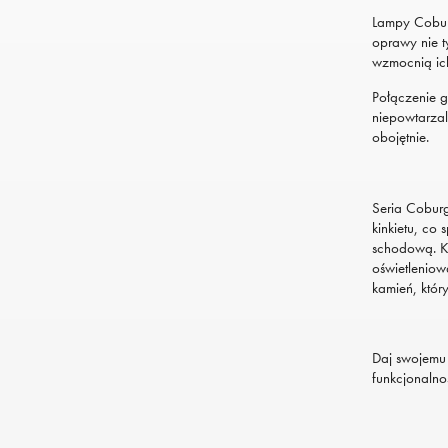
Lampy Coburg
oprawy nie t
wzmocnią ich
Połączenie g
niepowtarzal
obojętnie.
Seria Coburg
kinkietu, co 
schodową. Ka
oświetleniow
kamień, który
Daj swojemu 
funkcjonalno