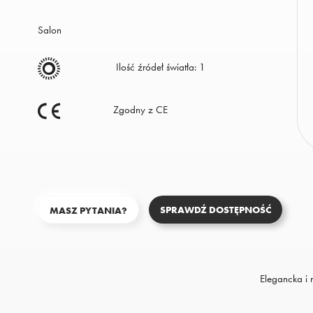
na
stronie
Salon
Polityka
Ilość źródeł światła: 1
Prywatności.
Zgodny z CE
SPRAWDŹ DOSTĘPNOŚĆ
MASZ PYTANIA?
Elegancka i