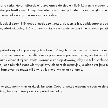
 to seria, która najbardziej przyciągnie do siebie miłośników stylu modern cl
ylko podkreślą wyjątkowy charakter nowoczesnych, eleganckich wnętrz, ale 
 minimalistyczny i unowocześniony design.
łębokiej czerni i lśniącego mosiądzu wraz z kloszem z hiszpańskiegpo alaba
ny efekt wizualny, który z pewnością przyciągnie uwagę i nie pozwoli przej
 składa się z lamp wiszących w trzech różnych, pokaźnych rozmiarach ora
sprawi że oswietlisz nie tylko duże i przestronne pomieszczenia, ale także hol
żdy element tej serii został starannie zaprojektowany, aby nie tylko spełniać
ą, lecz również stanowić wyjątkowy element dekoracyjny, a alabaster jako n
 formował się przez miliony lat, jest tutaj wisienką na torcie.
wnętrzu nowy wymiar dzięki lampom Coburg, gdzie elegancja spotyka się 
ścią, tworząc niezapomniany efekt wizualny.