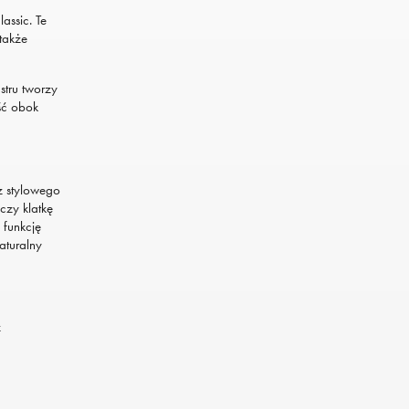
assic. Te
także
stru tworzy
ść obok
z stylowego
 czy klatkę
 funkcję
aturalny
z