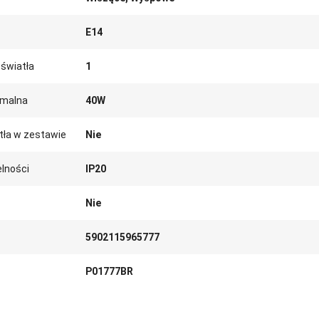
E14
 światła
1
malna
40W
tła w zestawie
Nie
lności
IP20
Nie
5902115965777
P01777BR