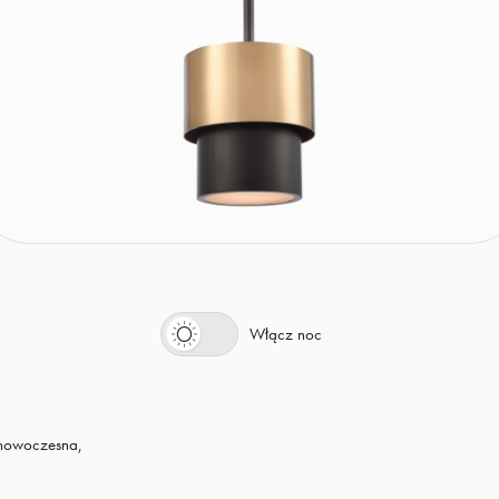
Włącz dzień
Włącz noc
 nowoczesna,