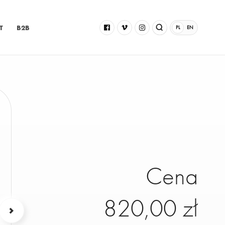
T
B2B
PL
EN
Cena
820,00 zł