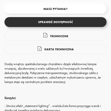
MASZ PYTANIA?
SPRAWDŹ DOSTĘPNOŚĆ
TECHNICZNE
KARTA TECHNICZNA
Dodaj wnętrzu spektakularnego charakteru dzięki efektownej lampie
wiszącej, zbudowanej z wielu szklanych kul tworzących świetlistą,
dekoracyjną bryłę. Połączenie transparentnego, strukturalnego szkła z
metalowymi detalami w ciepłym, szlachetnym wykończeniu sprawia, że
lampa staje się centralnym punktem aranżacji.
Korzyści:
- Stwórz efekt „statement lighting” - wielokulista forma przyciąga wzrok i
działa jak świetlna instalacja dekoracyjna.