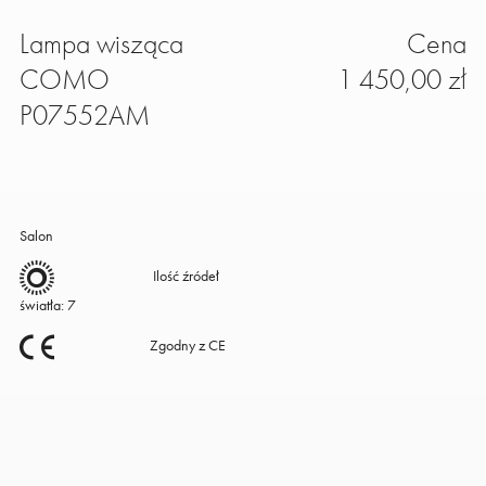
Lampa wisząca
Cena
COMO
1 450,00 zł
P07552AM
Salon
Ilość źródeł
światła: 7
Zgodny z CE