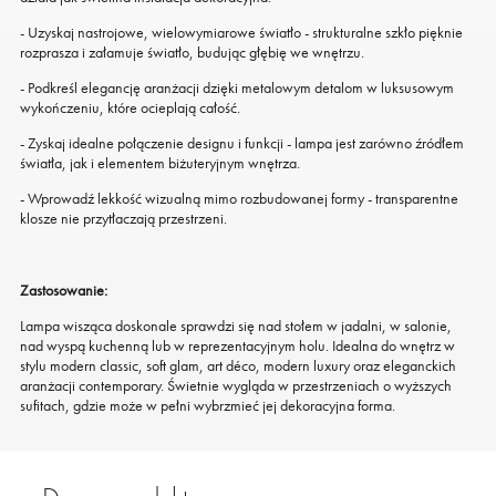
- Uzyskaj nastrojowe, wielowymiarowe światło - strukturalne szkło pięknie
rozprasza i załamuje światło, budując głębię we wnętrzu.
- Podkreśl elegancję aranżacji dzięki metalowym detalom w luksusowym
wykończeniu, które ocieplają całość.
- Zyskaj idealne połączenie designu i funkcji - lampa jest zarówno źródłem
światła, jak i elementem biżuteryjnym wnętrza.
- Wprowadź lekkość wizualną mimo rozbudowanej formy - transparentne
klosze nie przytłaczają przestrzeni.
Zastosowanie:
Lampa wisząca doskonale sprawdzi się nad stołem w jadalni, w salonie,
nad wyspą kuchenną lub w reprezentacyjnym holu. Idealna do wnętrz w
stylu modern classic, soft glam, art déco, modern luxury oraz eleganckich
aranżacji contemporary. Świetnie wygląda w przestrzeniach o wyższych
sufitach, gdzie może w pełni wybrzmieć jej dekoracyjna forma.