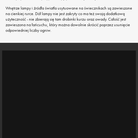
Wnętrze lampy i źródła światła usytuowane na świecznikach są zawieszone
na cienkiej rurce. Dół lampy nie jest zakryty co ma też swoją dodatkową
użyteczność - nie zbierają się tam drobinki kurzu oraz owady. Całość jest
zawieszona na łańcuchu, który można dowolnie skrócić poprzez usunięcie
odpowiedniej liczby ogniw.