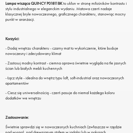
Lampa wisząca QUINCY P01811BK
to ukłon w stronę miłośników kontrastu i
stylu industrialnego w eleganckim wydaniu. Matowa czerń nadaje
klasycznej bryle nowoczesnego, graficznego charakteru, stanowiąc mocny
punkt w aranżacji.
Korzyści:
- Dodaj wnętrzu charakteru - czarny mat to wykończenie, które buduje
nowoczesny i zdecydowany klimat
- Zastosuj modny kontrast - ciemna oprawa świetnie wygląda na tle jasnych
ścian lub białych mebli kuchennych
- Łącz style - idealna do wnętrz typu loft, soft-industrial oraz nowoczesnych
apartamentów
- Ciesz się uniwersalnością - czerń pasuje do niemal każdego koloru
dodatków we wnętrzu
Zastosowanie:
Świetnie sprawdzi się w nowoczesnych kuchniach (zwłaszcza w rzędzie
nad wyspą), nad drewnianym stołem w jadalni lub w pokojach