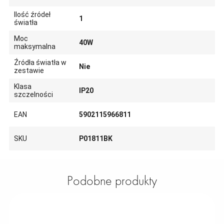
Ilość źródeł
1
światła
Moc
40W
maksymalna
Źródła światła w
Nie
zestawie
Klasa
IP20
szczelności
EAN
5902115966811
SKU
P01811BK
Podobne produkty