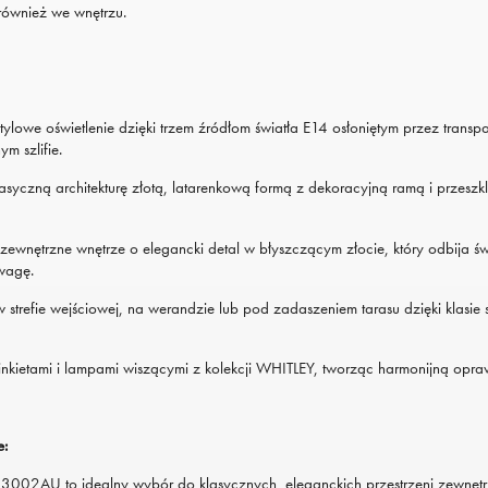
również we wnętrzu.
tylowe oświetlenie dzięki trzem źródłom światła E14 osłoniętym przez transpa
m szlifie.
lasyczną architekturę złotą, latarenkową formą z dekoracyjną ramą i przeszk
wnętrzne wnętrze o elegancki detal w błyszczącym złocie, który odbija świ
wagę.
 strefie wejściowej, na werandzie lub pod zadaszeniem tarasu dzięki klasie 
inkietami i lampami wiszącymi z kolekcji WHITLEY, tworząc harmonijną opraw
e:
002AU to idealny wybór do klasycznych, eleganckich przestrzeni zewnętr