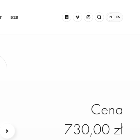
T
B2B
PL
EN
Cena
730,00 zł