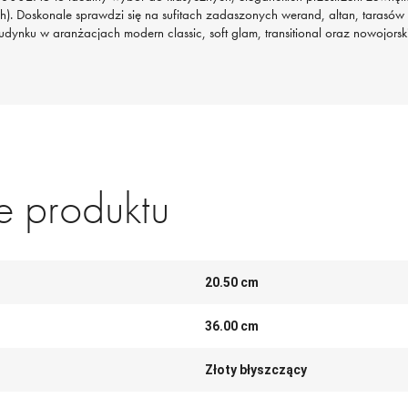
). Doskonale sprawdzi się na sufitach zadaszonych werand, altan, tarasów
udynku w aranżacjach modern classic, soft glam, transitional oraz nowojorsk
 produktu
20.50 cm
36.00 cm
Złoty błyszczący