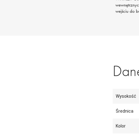
wewnętrznych
wejściu do b
Dane
Wysokość
Średnica
Kolor