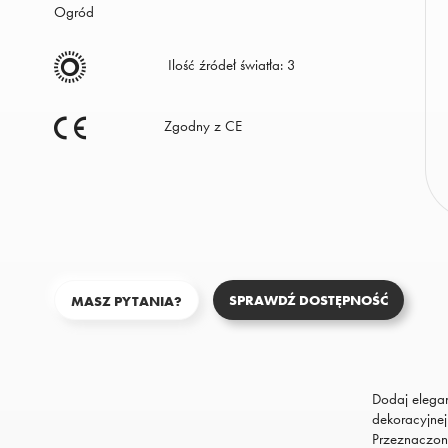
na
Ogród
stronie
Ilość źródeł światła: 3
Polityka
Prywatności.
Zgodny z CE
SPRAWDŹ DOSTĘPNOŚĆ
MASZ PYTANIA?
Dodaj elega
dekoracyjnej
Przeznaczona