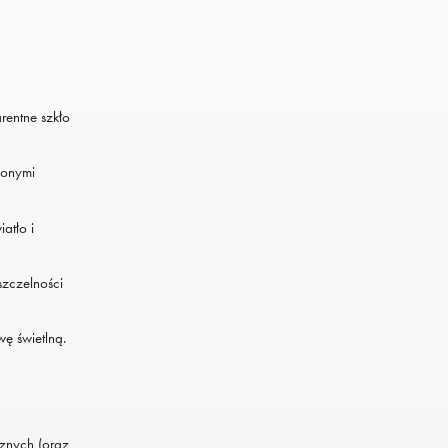
rentne szkło
lonymi
atło i
szczelności
ę świetlną.
znych (oraz