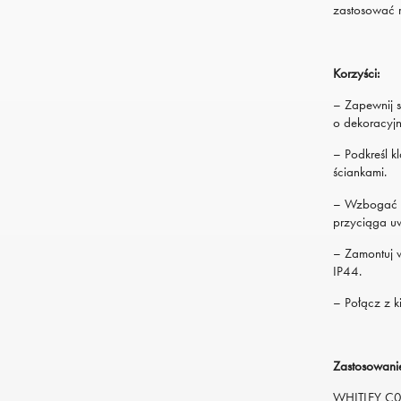
zastosować 
Korzyści:
– Zapewnij s
o dekoracyjny
– Podkreśl k
ściankami.
– Wzbogać ze
przyciąga u
– Zamontuj w
IP44.
– Połącz z k
Zastosowani
WHITLEY C03