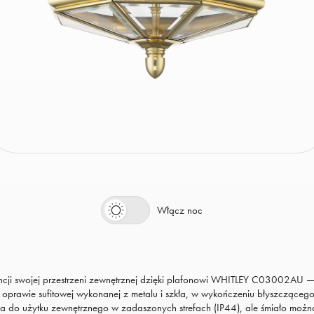
Włącz dzień
Włącz noc
ncji swojej przestrzeni zewnętrznej dzięki plafonowi WHITLEY C03002AU 
 oprawie sufitowej wykonanej z metalu i szkła, w wykończeniu błyszczącego
 do użytku zewnętrznego w zadaszonych strefach (IP44), ale śmiało możn