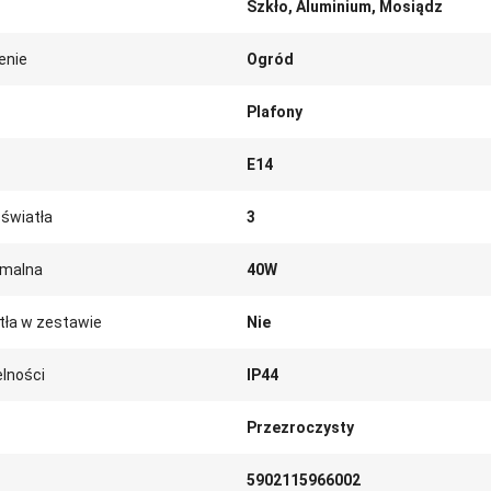
Szkło, Aluminium, Mosiądz
enie
Ogród
Plafony
E14
 światła
3
malna
40W
tła w zestawie
Nie
lności
IP44
Przezroczysty
5902115966002