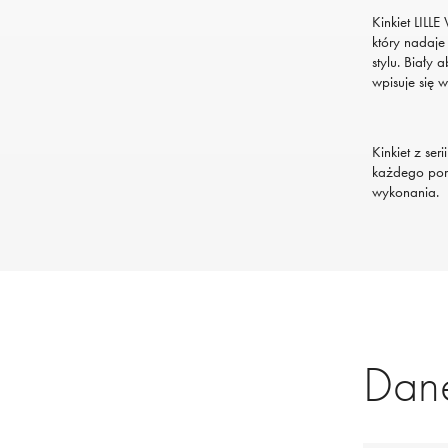
Kinkiet LIL
który nadaje
stylu. Biały 
wpisuje się w
Kinkiet z ser
każdego pomi
wykonania.
Dane