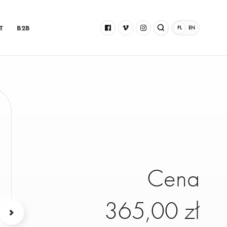
T
B2B
PL
EN
Cena
365,00 zł