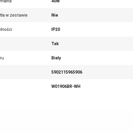
malna
40W
tła w zestawie
Nie
lności
IP20
Tak
ru
Biały
5902115965906
W01906BR-WH