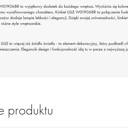
LE W01906BR to wyjątkowy dodatek do każdego wnętrza. Wyróżnia się kolor
 mu wyrafinowanego charakteru. Kinkiet LILLE W01906BR to połączenie funkc
abażur dodaje lampie lekkości i elegancji. Dzięki swojej uniwersalności, kinkie
 różne style wnętrzarskie.
ii LILLE to więcej niż źródło światła - to element dekoracyjny, który podkreśli c
eszczenia. Elegancki design i funkcjonalność idą tu w parze z najwyższą j
 produktu