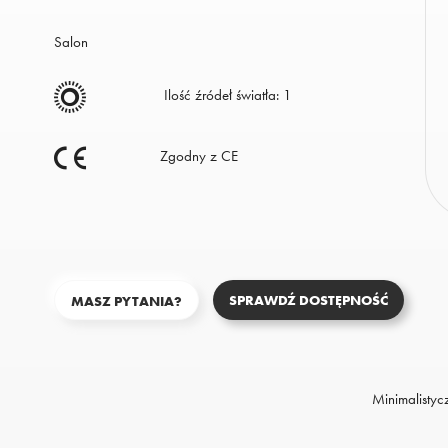
na
stronie
Salon
Polityka
Ilość źródeł światła: 1
Prywatności.
Zgodny z CE
SPRAWDŹ DOSTĘPNOŚĆ
MASZ PYTANIA?
Minimalistyc