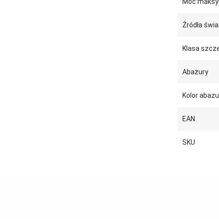
Moc maksy
Źródła świa
Klasa szcze
Abażury
Kolor abazu
EAN
SKU