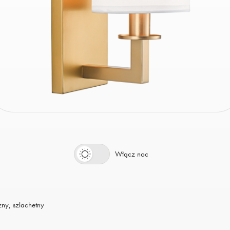
Włącz dzień
Włącz noc
zny, szlachetny