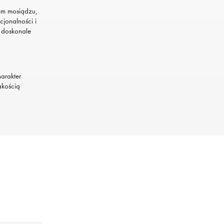
em mosiądzu,
jonalności i
t doskonale
harakter
akością