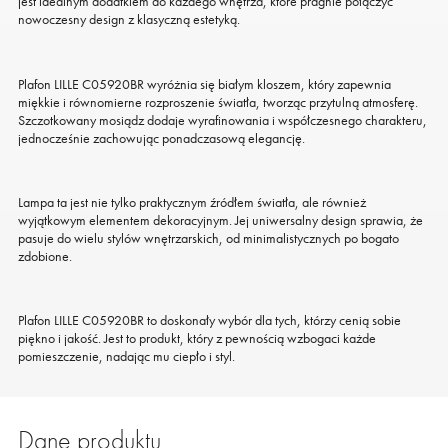
jest idealnym dodatkiem do każdego wnętrza, które pragnie połączyć
nowoczesny design z klasyczną estetyką.
Plafon LILLE C05920BR wyróżnia się białym kloszem, który zapewnia
miękkie i równomierne rozproszenie światła, tworząc przytulną atmosferę.
Szczotkowany mosiądz dodaje wyrafinowania i współczesnego charakteru,
jednocześnie zachowując ponadczasową elegancję.
Lampa ta jest nie tylko praktycznym źródłem światła, ale również
wyjątkowym elementem dekoracyjnym. Jej uniwersalny design sprawia, że
pasuje do wielu stylów wnętrzarskich, od minimalistycznych po bogato
zdobione.
Plafon LILLE C05920BR to doskonały wybór dla tych, którzy cenią sobie
piękno i jakość. Jest to produkt, który z pewnością wzbogaci każde
pomieszczenie, nadając mu ciepło i styl.
Dane produktu